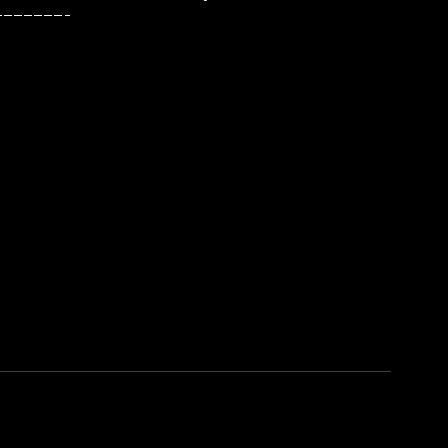
———————–