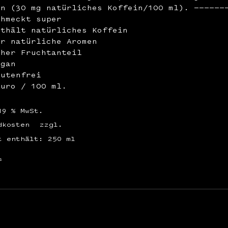
in (30 mg natürliches Koffein/100 ml). ——————
chmeckt super
nthält natürliches Koffein
ur natürliche Aromen
oher Fruchtanteil
egan
lutenfrei
Euro / 100 ml.
19 % MwSt.
dkosten
zzgl.
t enthält: 250
ml
s