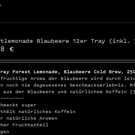
s
stlemonade Blaubeere 12er Tray (inkl. 
48
€
Tray Forest Lemonade, Blaubeere Cold Brew, 25
hfruchtige Aroma der Blaubeere wird durch lei
in noch nie dagewesenes Geschmackserlebnis. M
n aus der Blaubeere und natürlichem Koffein (
————————–
chmeckt super
nthält natürliches Koffein
ur natürliche Aromen
oher Fruchtanteil
egan