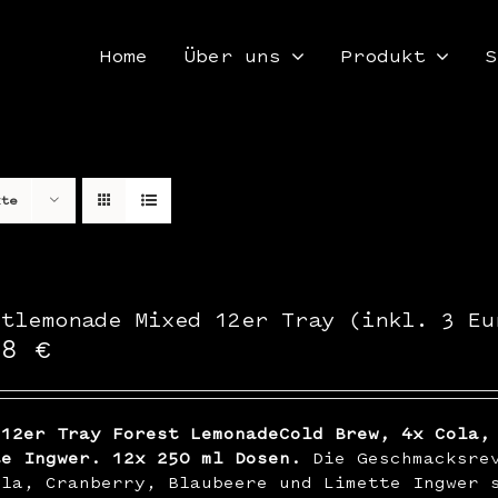
Home
Über uns
Produkt
S
kte
stlemonade Mixed 12er Tray (inkl. 3 Eu
48
€
 12er Tray Forest LemonadeCold Brew, 4x Cola,
te Ingwer. 12x 250 ml Dosen.
Die Geschmacksrev
ola, Cranberry, Blaubeere und Limette Ingwer 