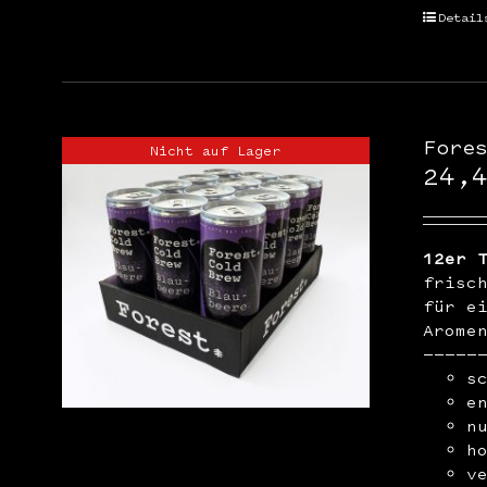
Detail
Fore
Nicht auf Lager
24,
12er 
frisc
für e
Arome
—————
s
e
n
h
v