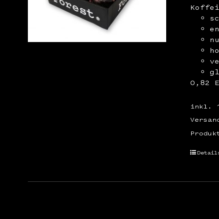
Koffe
s
e
n
h
v
g
0,82 
inkl. 
Versan
Produk
Detail