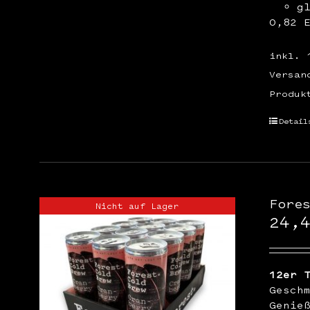
g
0,82 
inkl. 
Versan
Produk
Detail
Fore
Nicht auf Lager
24,
12er 
Gesch
Genie