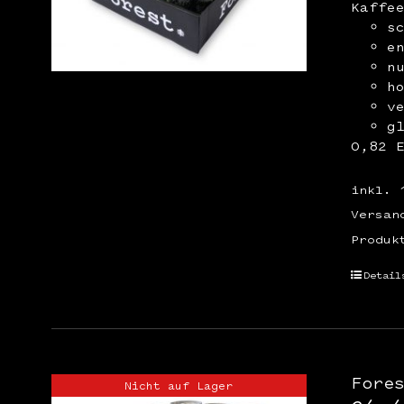
Kaffe
s
e
n
h
v
g
0,82 
inkl. 
Versan
Produk
Detail
Fore
Nicht auf Lager