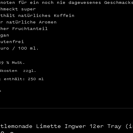
enoten für ein noch nie dagewesenes Geschmack
chmeckt super
nthält natürliches Koffein
ur natürliche Aromen
oher Fruchtanteil
egan
lutenfrei
Euro / 100 ml.
19 % MwSt.
dkosten
zzgl.
t enthält: 250
ml
s
stlemonade Limette Ingwer 12er Tray (i