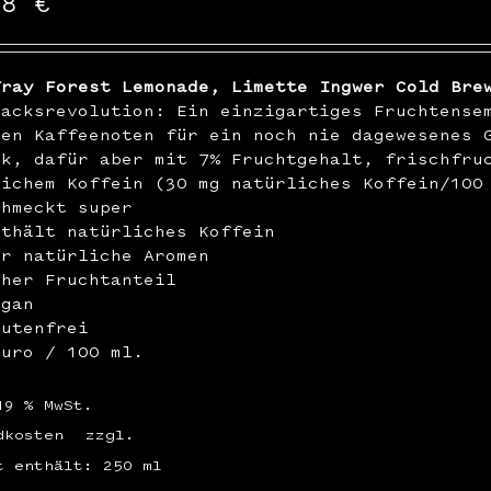
48
€
Tray Forest Lemonade, Limette Ingwer Cold Bre
macksrevolution: Ein einzigartiges Fruchtense
ren Kaffeenoten für ein noch nie dagewesenes 
ck, dafür aber mit 7% Fruchtgehalt, frischfru
lichem Koffein (30 mg natürliches Koffein/100
chmeckt super
nthält natürliches Koffein
ur natürliche Aromen
oher Fruchtanteil
egan
lutenfrei
Euro / 100 ml.
19 % MwSt.
dkosten
zzgl.
t enthält: 250
ml