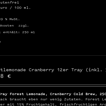
lutenfrei
Euro / 100 ml.
19 % MwSt.
dkosten
zzgl.
t enthält: 250
ml
s
stlemonade Cranberry 12er Tray (inkl. 
48
€
Tray Forest Lemonade, Cranberry Cold Brew, 25
mack braucht eben nur wenig Zutaten. Forest L
ßer mit 15% Fruchtgehalt, frischfruchtigen Ar