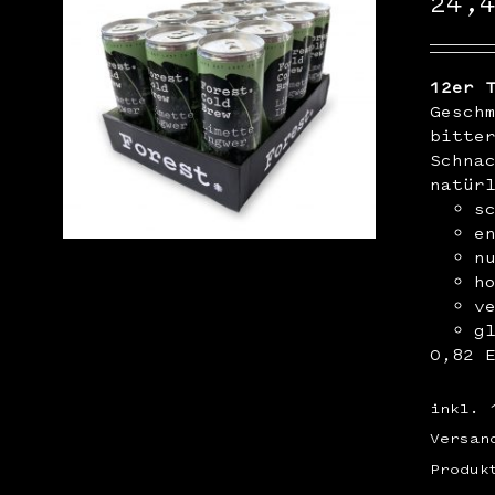
24,
12er 
Gesch
bitte
Schna
natür
s
e
n
h
v
g
0,82 
inkl. 
Versan
Produk