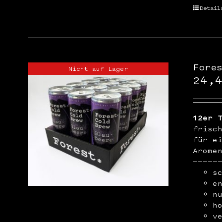
Detail
Fore
Nicht auf Lager
24,
12er 
frisc
für e
Arome
—————
s
e
n
h
v