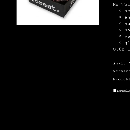
Koffe
s
e
n
h
v
g
0,82 
inkl. 
Versan
Produk
Detail