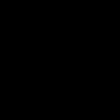
———————–