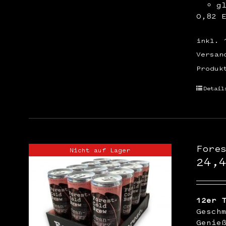
g
0,82 
inkl. 
Versan
Produk
Detail
Fore
Nicht auf Lager
24,
12er 
Gesch
Genie