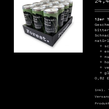
24,
12er 
Gesch
bitte
Schna
natür
s
e
n
h
v
g
0,82 
inkl. 
Versan
Produk