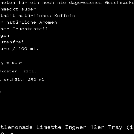
enoten für ein noch nie dagewesenes Geschmack
chmeckt super
nthält natürliches Koffein
ur natürliche Aromen
oher Fruchtanteil
egan
lutenfrei
Euro / 100 ml.
19 % MwSt.
dkosten
zzgl.
t enthält: 250
ml
s
stlemonade Limette Ingwer 12er Tray (i