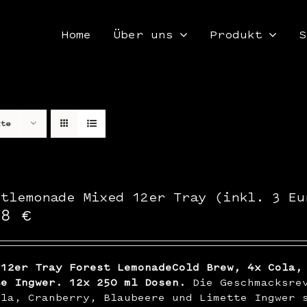
Home
Über uns
Produkt
S
kte
stlemonade Mixed 12er Tray (inkl. 3 Eu
48
€
 12er Tray Forest LemonadeCold Brew, 4x Cola,
te Ingwer. 12x 250 ml Dosen.
Die Geschmacksrev
ola, Cranberry, Blaubeere und Limette Ingwer 