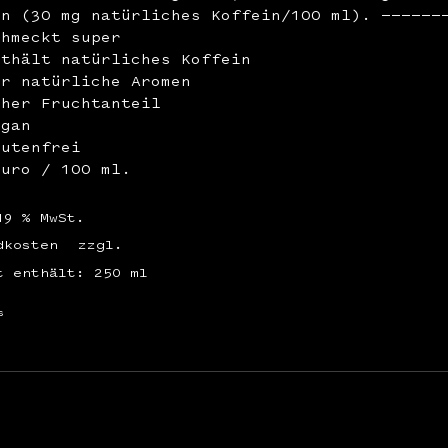
in (30 mg natürliches Koffein/100 ml). ——————
chmeckt super
nthält natürliches Koffein
ur natürliche Aromen
oher Fruchtanteil
egan
lutenfrei
Euro / 100 ml.
19 % MwSt.
dkosten
zzgl.
t enthält: 250
ml
s