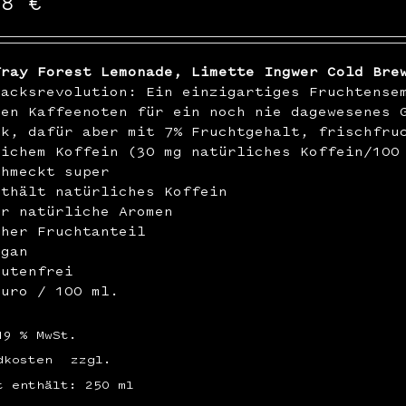
48
€
Tray Forest Lemonade, Limette Ingwer Cold Bre
macksrevolution: Ein einzigartiges Fruchtense
ren Kaffeenoten für ein noch nie dagewesenes 
ck, dafür aber mit 7% Fruchtgehalt, frischfru
lichem Koffein (30 mg natürliches Koffein/100
chmeckt super
nthält natürliches Koffein
ur natürliche Aromen
oher Fruchtanteil
egan
lutenfrei
Euro / 100 ml.
19 % MwSt.
dkosten
zzgl.
t enthält: 250
ml