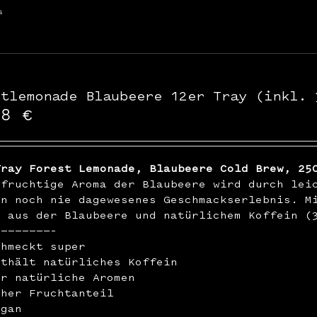
s
stlemonade Blaubeere 12er Tray (inkl. 
48
€
Tray Forest Lemonade, Blaubeere Cold Brew, 25
hfruchtige Aroma der Blaubeere wird durch lei
in noch nie dagewesenes Geschmackserlebnis. M
n aus der Blaubeere und natürlichem Koffein (
————————–
chmeckt super
nthält natürliches Koffein
ur natürliche Aromen
oher Fruchtanteil
egan