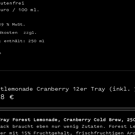
lutenfrei
Euro / 100 ml.
19 % MwSt.
dkosten
zzgl.
t enthält: 250
ml
s
stlemonade Cranberry 12er Tray (inkl. 
48
€
Tray Forest Lemonade, Cranberry Cold Brew, 25
mack braucht eben nur wenig Zutaten. Forest L
ßer mit 15% Fruchtgehalt, frischfruchtigen Ar