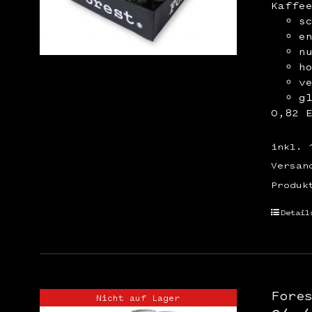
Kaffe
s
e
n
h
v
g
0,82 
inkl. 
Versan
Produk
Detail
Fore
Nicht auf Lager