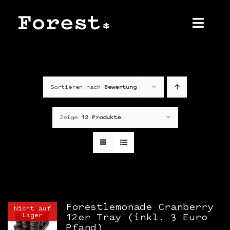
Zum
Inhalt
springen
Toggl
Navig
Home
Sortieren nach
Bewertung
Über uns
Produkt
Zeige
12 Produkte
Shop
Kontakt
Presse
Forestlemonade Cranberry
Nicht auf
Lager
12er Tray (inkl. 3 Euro
Pfand)