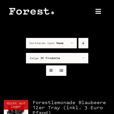
Zum
Inhalt
springen
Toggl
Navig
Home
Sortieren nach
Name
Über uns
Produkt
Zeige
36 Produkte
Shop
Kontakt
Presse
Forestlemonade Blaubeere
Nicht auf
Lager
12er Tray (inkl. 3 Euro
Pfand)