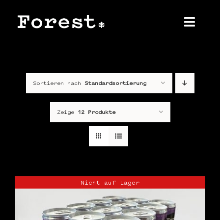
Zum
Inhalt
springen
Toggl
Navig
Home
Sortieren nach
Standardsortierung
Über uns
Produkt
Zeige
12 Produkte
Shop
Kontakt
Nicht auf Lager
Presse