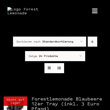
Zum
Inhalt
springen
Toggl
Navig
Home
Sortieren nach
Standardsortierung
Über uns
Produkt
Zeige
24 Produkte
Shop
Kontakt
Presse
Forestlemonade Blaubeere
Nicht auf
Lager
12er Tray (inkl. 3 Euro
Pfand)