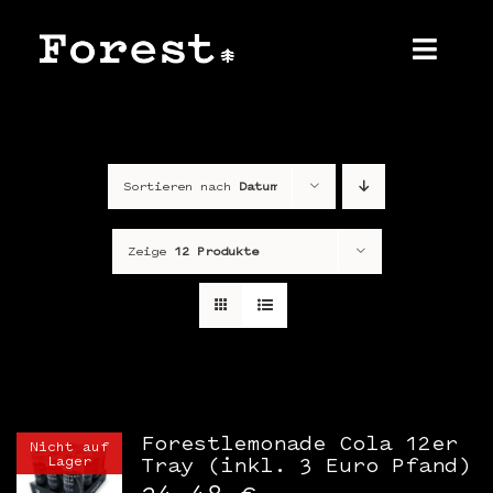
Zum
Inhalt
springen
Toggl
Navig
Home
Sortieren nach
Datum
Über uns
Produkt
Zeige
12 Produkte
Shop
Kontakt
Presse
Forestlemonade Cola 12er
Nicht auf
Lager
Tray (inkl. 3 Euro Pfand)