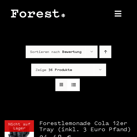
Zum
Inhalt
springen
Toggl
Navig
Home
Sortieren nach
Bewertung
Über uns
Produkt
Zeige
36 Produkte
Shop
Kontakt
Presse
Forestlemonade Cola 12er
Nicht auf
Lager
Tray (inkl. 3 Euro Pfand)