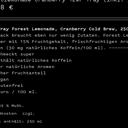
48
€
Tray Forest Lemonade, Cranberry Cold Brew, 25
mack braucht eben nur wenig Zutaten. Forest L
ßer mit 15% Fruchtgehalt, frischfruchtigen Ar
in (30 mg natürliches Koffein/100 ml). ——————
chmeckt super
nthält natürliches Koffein
ur natürliche Aromen
oher Fruchtanteil
egan
lutenfrei
Euro / 100 ml.
19 % MwSt.
dkosten
zzgl.
t enthält: 250
ml