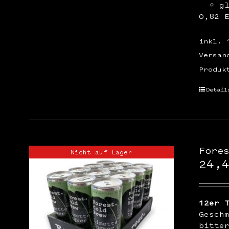
g
0,82 
inkl. 
Versan
Produk
Detail
Fore
Nicht auf Lager
24,
12er 
Gesch
bitte