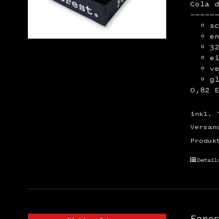
Cola 
—————
s
e
3
e
v
g
0,82 
inkl. 
Versan
Produk
Detail
Fore