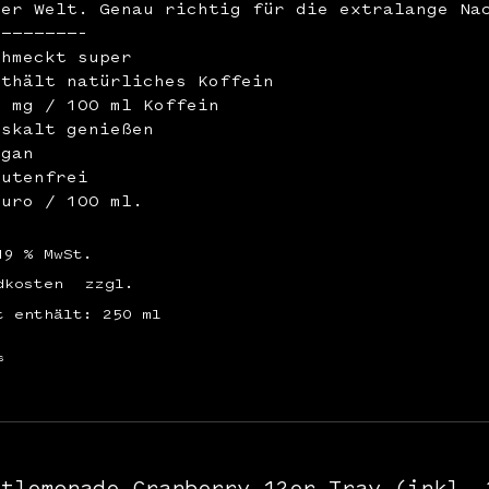
der Welt. Genau richtig für die extralange Na
————————–
chmeckt super
nthält natürliches Koffein
2 mg / 100 ml Koffein
iskalt genießen
egan
lutenfrei
Euro / 100 ml.
19 % MwSt.
dkosten
zzgl.
t enthält: 250
ml
s
stlemonade Cranberry 12er Tray (inkl. 