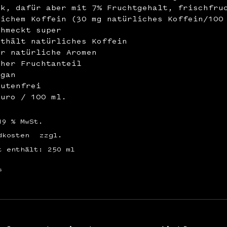
ck, dafür aber mit 7% Fruchtgehalt, frischfru
lichem Koffein (30 mg natürliches Koffein/100
chmeckt super
nthält natürliches Koffein
ur natürliche Aromen
oher Fruchtanteil
egan
lutenfrei
Euro / 100 ml.
19 % MwSt.
dkosten
zzgl.
t enthält: 250
ml
s