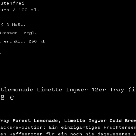
lutenfrei
Euro / 100 ml.
19 % MwSt.
dkosten
zzgl.
t enthält: 250
ml
s
stlemonade Limette Ingwer 12er Tray (i
48
€
Tray Forest Lemonade, Limette Ingwer Cold Bre
macksrevolution: Ein einzigartiges Fruchtense
ren Kaffeenoten für ein noch nie dagewesenes 