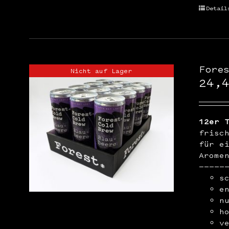
Detail
Fore
Nicht auf Lager
24,
12er 
frisc
für e
Arome
—————
s
e
n
h
v