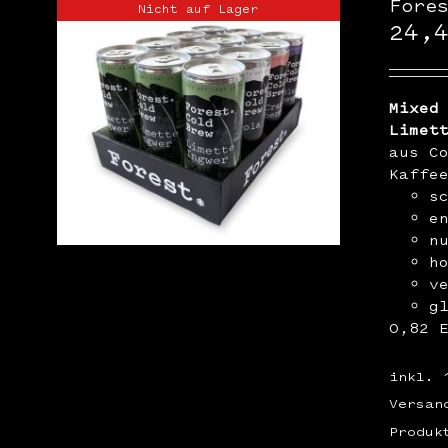
Fore
Nicht auf Lager
24,
Mixed
Limet
aus C
Kaffe
s
e
n
h
v
g
0,82 
inkl. 
Versan
Produk