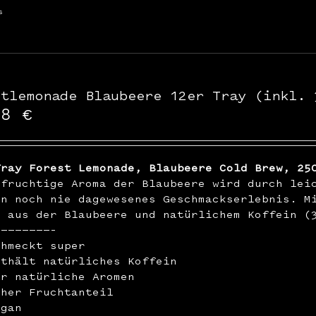
s
stlemonade Blaubeere 12er Tray (inkl. 
48
€
Tray Forest Lemonade, Blaubeere Cold Brew, 25
hfruchtige Aroma der Blaubeere wird durch lei
in noch nie dagewesenes Geschmackserlebnis. M
n aus der Blaubeere und natürlichem Koffein (
————————–
chmeckt super
nthält natürliches Koffein
ur natürliche Aromen
oher Fruchtanteil
egan