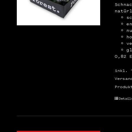
Schna
natür
s
e
n
h
v
g
0,82 
inkl. 
Versan
Produk
Detail