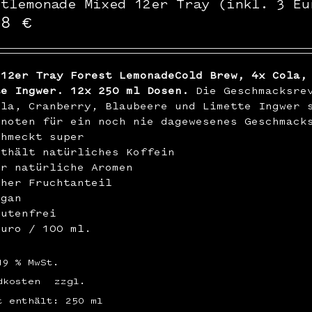
stlemonade Mixed 12er Tray (inkl. 3 Eu
48
€
 12er Tray Forest LemonadeCold Brew, 4x Cola,
te Ingwer. 12x 250 ml Dosen.
Die Geschmacksrev
ola, Cranberry, Blaubeere und Limette Ingwer 
enoten für ein noch nie dagewesenes Geschmack
chmeckt super
nthält natürliches Koffein
ur natürliche Aromen
oher Fruchtanteil
egan
lutenfrei
Euro / 100 ml.
19 % MwSt.
dkosten
zzgl.
t enthält: 250
ml