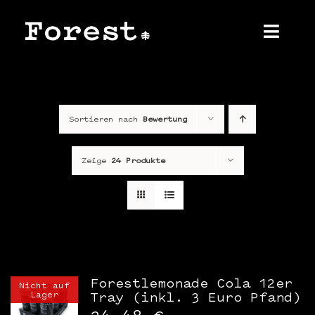
Zum
Inhalt
springen
Toggl
Navig
Home
Sortieren nach
Bewertung
Über uns
Produkt
Zeige
24 Produkte
Shop
Kontakt
Presse
Forestlemonade Cola 12er
Nicht auf
Lager
Tray (inkl. 3 Euro Pfand)