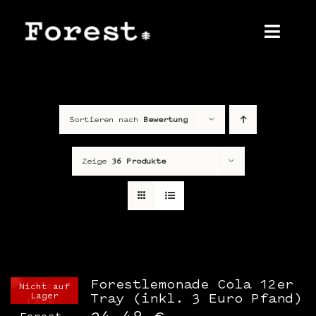
Zum
Inhalt
springen
Toggl
Navig
Home
Sortieren nach
Bewertung
Über uns
Produkt
Zeige
36 Produkte
Shop
Kontakt
Presse
Forestlemonade Cola 12er
Nicht auf
Lager
Tray (inkl. 3 Euro Pfand)