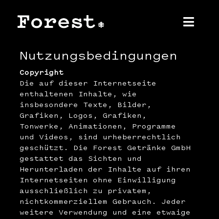
Zum
Inhalt
springen
Toggl
Navig
Nutzungsbedingungen
Home
Copyright
Die auf dieser Internetseite
Über uns
enthaltenen Inhalte, wie
insbesondere Texte, Bilder,
Produkt
Grafiken, Logos, Grafiken,
Tonwerke, Animationen, Programme
und Videos, sind urheberrechtlich
Shop
geschützt. Die Forest Getränke GmbH
gestattet das Sichten und
Kontakt
Herunterladen der Inhalte auf ihren
Internetseiten ohne Einwilligung
ausschließlich zu privatem,
Presse
nichtkommerziellem Gebrauch. Jeder
weitere Verwendung und eine etwaige