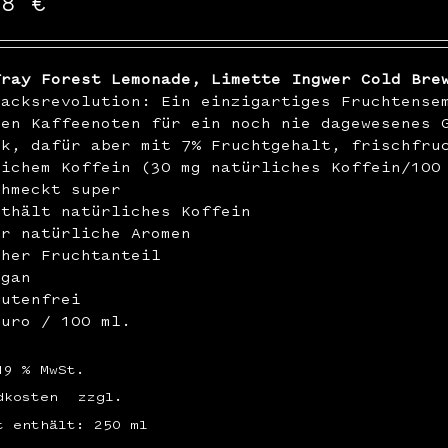
48
€
Tray Forest Lemonade, Limette Ingwer Cold Bre
macksrevolution: Ein einzigartiges Fruchtense
ren Kaffeenoten für ein noch nie dagewesenes 
ck, dafür aber mit 7% Fruchtgehalt, frischfru
lichem Koffein (30 mg natürliches Koffein/100
chmeckt super
nthält natürliches Koffein
ur natürliche Aromen
oher Fruchtanteil
egan
lutenfrei
Euro / 100 ml.
19 % MwSt.
dkosten
zzgl.
t enthält: 250
ml