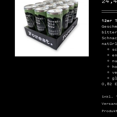
24,
12er 
Gesch
bitte
Schna
natür
s
e
n
h
v
g
0,82 
inkl. 
Versan
Produk