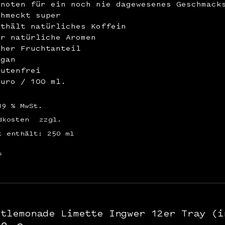
enoten für ein noch nie dagewesenes Geschmack
chmeckt super
nthält natürliches Koffein
ur natürliche Aromen
oher Fruchtanteil
egan
lutenfrei
Euro / 100 ml.
19 % MwSt.
dkosten
zzgl.
t enthält: 250
ml
s
stlemonade Limette Ingwer 12er Tray (i