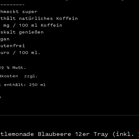
————————–
chmeckt super
nthält natürliches Koffein
2 mg / 100 ml Koffein
iskalt genießen
egan
lutenfrei
Euro / 100 ml.
19 % MwSt.
dkosten
zzgl.
t enthält: 250
ml
s
stlemonade Blaubeere 12er Tray (inkl. 