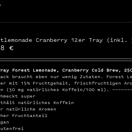
s
stlemonade Cranberry 12er Tray (inkl. 
48
€
Tray Forest Lemonade, Cranberry Cold Brew, 25
mack braucht eben nur wenig Zutaten. Forest L
ßer mit 15% Fruchtgehalt, frischfruchtigen Ar
in (30 mg natürliches Koffein/100 ml). ——————
chmeckt super
nthält natürliches Koffein
ur natürliche Aromen
oher Fruchtanteil
egan
lutenfrei