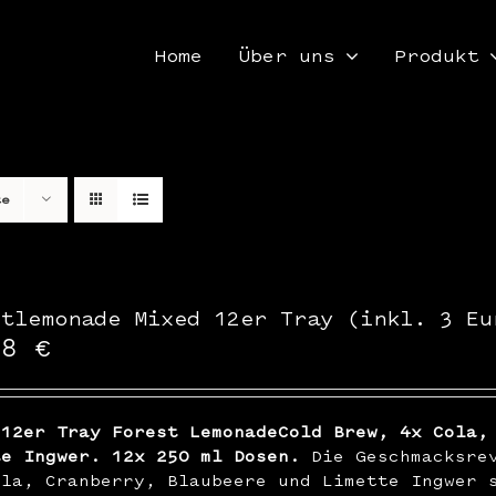
Home
Über uns
Produkt
te
stlemonade Mixed 12er Tray (inkl. 3 Eu
48
€
 12er Tray Forest LemonadeCold Brew, 4x Cola,
te Ingwer. 12x 250 ml Dosen.
Die Geschmacksrev
ola, Cranberry, Blaubeere und Limette Ingwer 