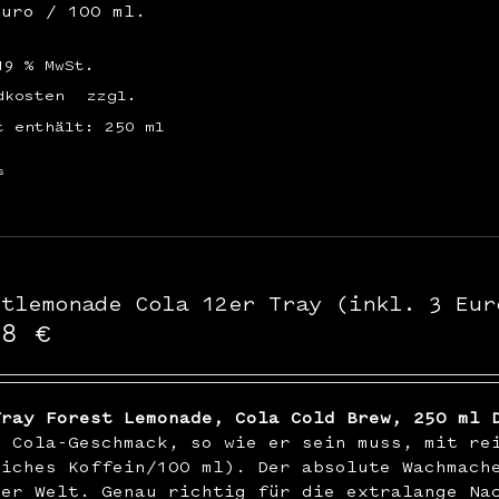
Euro / 100 ml.
19 % MwSt.
dkosten
zzgl.
t enthält: 250
ml
s
stlemonade Cola 12er Tray (inkl. 3 Eur
48
€
Tray Forest Lemonade, Cola Cold Brew, 250 ml 
r Cola-Geschmack, so wie er sein muss, mit re
liches Koffein/100 ml). Der absolute Wachmach
der Welt. Genau richtig für die extralange Na