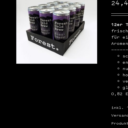
24,
12er 
frisc
für e
Arome
—————
s
e
n
h
v
g
0,82 
inkl. 
Versan
Produk