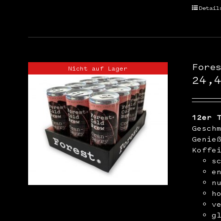
Detail
Fore
Nicht auf Lager
24,
12er 
Gesch
Genie
Koffe
s
e
n
h
v
g