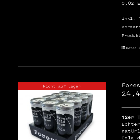
0,82 
inkl. 
Versan
Produk
Detail
Fore
Nicht auf Lager
24,
12er 
Echte
natür
Cola 