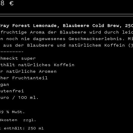
48
€
Tray Forest Lemonade, Blaubeere Cold Brew, 25
hfruchtige Aroma der Blaubeere wird durch lei
in noch nie dagewesenes Geschmackserlebnis. M
n aus der Blaubeere und natürlichem Koffein (
————————–
chmeckt super
nthält natürliches Koffein
ur natürliche Aromen
oher Fruchtanteil
egan
lutenfrei
Euro / 100 ml.
19 % MwSt.
dkosten
zzgl.
t enthält: 250
ml