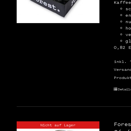
Kaffe
s
e
n
h
v
g
0,82 
inkl. 
Versan
Produk
Detail
Fore
Nicht auf Lager