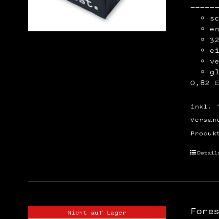
—————
s
e
3
e
v
g
0,82 
inkl. 
Versan
Produk
Detail
Fore
Nicht auf Lager