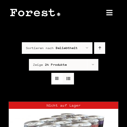
Zum
Inhalt
springen
Toggl
Navig
Home
Sortieren nach
Beliebtheit
Über uns
Produkt
Zeige
24 Produkte
Shop
Kontakt
Nicht auf Lager
Presse