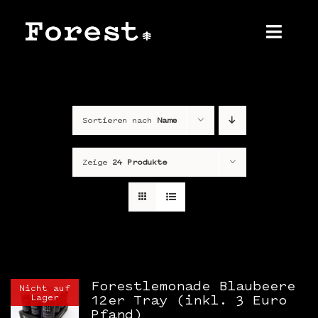
Zum
Inhalt
springen
Toggl
Navig
Home
Sortieren nach
Name
Über uns
Produkt
Zeige
24 Produkte
Shop
Kontakt
Presse
Forestlemonade Blaubeere
Nicht auf
Lager
12er Tray (inkl. 3 Euro
Pfand)